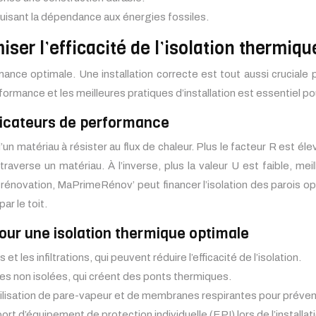
réduisant la dépendance aux énergies fossiles.
ser l’efficacité de l’isolation thermiqu
ance optimale. Une installation correcte est tout aussi cruciale po
mance et les meilleures pratiques d’installation est essentiel pour
ndicateurs de performance
n matériau à résister au flux de chaleur. Plus le facteur R est élevé
traverse un matériau. À l’inverse, plus la valeur U est faible, me
a rénovation, MaPrimeRénov’ peut financer l’isolation des parois
ar le toit.
 pour une isolation thermique optimale
 et les infiltrations, qui peuvent réduire l’efficacité de l’isolation.
ones non isolées, qui créent des ponts thermiques.
’utilisation de pare-vapeur et de membranes respirantes pour préven
rt d’équipement de protection individuelle (EPI) lors de l’installat