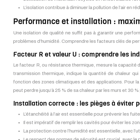
L’isolation contribue à diminuer la pollution de l’air en 
Performance et installation : maximi
Une isolation de qualité ne suffit pas à garantir une perform
problèmes d’humidité. Comprendre les facteurs clés de perfor
Facteur R et valeur U : comprendre les i
Le facteur R, ou résistance thermique, mesure la capacité d’u
transmission thermique, indique la quantité de chaleur qui 
fonction des zones climatiques et des applications. Pour l
peut perdre jusqu’à 25 % de sa chaleur par les murs et 30 % p
Installation correcte : les pièges à éviter
L’étanchéité à l’air est essentielle pour prévenir les fuites
Il est impératif de remplir les cavités pour éviter les z
La protection contre l’humidité est essentielle, avec l
Le respect des normes de sécurité est crucial, avec le po