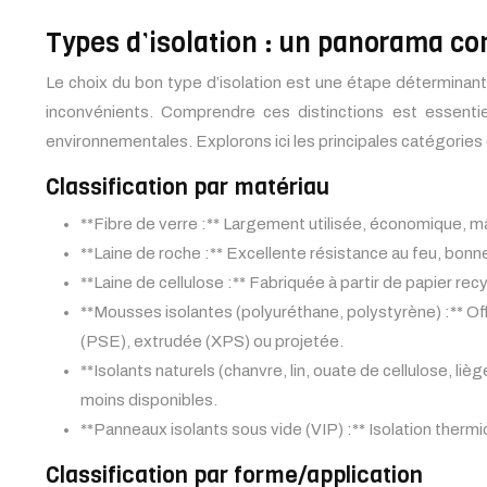
Types d’isolation : un panorama co
Le choix du bon type d’isolation est une étape déterminan
inconvénients. Comprendre ces distinctions est essentiel
environnementales. Explorons ici les principales catégories d’
Classification par matériau
**Fibre de verre :** Largement utilisée, économique, mai
**Laine de roche :** Excellente résistance au feu, bo
**Laine de cellulose :** Fabriquée à partir de papier re
**Mousses isolantes (polyuréthane, polystyrène) :** O
(PSE), extrudée (XPS) ou projetée.
**Isolants naturels (chanvre, lin, ouate de cellulose, 
moins disponibles.
**Panneaux isolants sous vide (VIP) :** Isolation the
Classification par forme/application